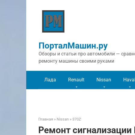
Перейти
к
контенту
ПорталМашин.ру
Обзоры и статьи про автомобили — сравне
ремонту машины своими руками
Лада
Renault
Nissan
Hava
Главная
»
Nissan
»
370Z
Ремонт сигнализации 