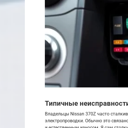
Типичные неисправности
Владельцы Nissan 370Z часто сталки
электропроводки. Обычно это связан
и естественным износом. Я сам столкн