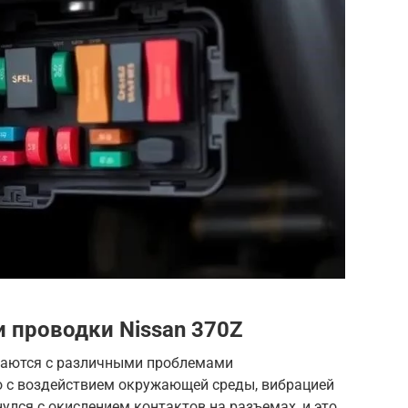
 проводки Nissan 370Z
ваются с различными проблемами
о с воздействием окружающей среды, вибрацией
улся с окислением контактов на разъемах, и это