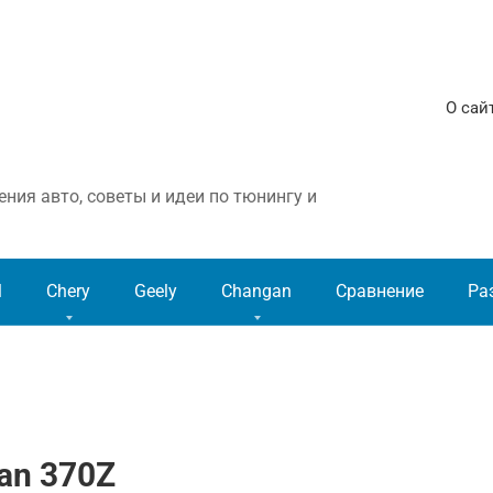
О сай
ния авто, советы и идеи по тюнингу и
l
Chery
Geely
Changan
Сравнение
Ра
an 370Z