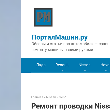
Перейти
к
контенту
ПорталМашин.ру
Обзоры и статьи про автомобили — сравне
ремонту машины своими руками
Лада
Renault
Nissan
Hava
Главная
»
Nissan
»
370Z
Ремонт проводки Niss