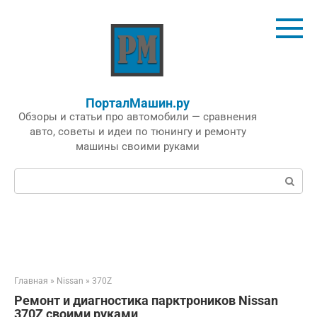
Перейти
к
контенту
ПорталМашин.ру
Обзоры и статьи про автомобили — сравнения
авто, советы и идеи по тюнингу и ремонту
машины своими руками
Поиск:
Главная
»
Nissan
»
370Z
Ремонт и диагностика парктроников Nissan
370Z своими руками