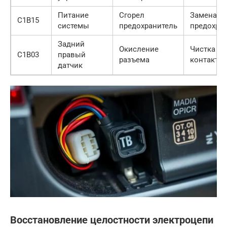
Питание
Сгорел
Замена
C1B15
системы
предохранитель
предохра
Задний
Окисление
Чистка
C1B03
правый
разъема
контакто
датчик
Восстановление целостности электроцепи