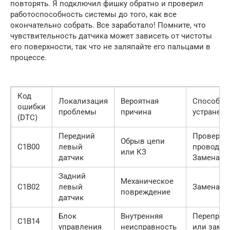
повторять. Я подключил фишку обратно и проверил
работоспособность системы до того, как все
окончательно собрать. Все заработало! Помните, что
чувствительность датчика может зависеть от чистоты
его поверхности, так что не заляпайте его пальцами в
процессе.
Код
Локализация
Вероятная
Способ
ошибки
проблемы
причина
устранени
(DTC)
Передний
Проверка
Обрыв цепи
C1B00
левый
проводки 
или КЗ
датчик
Замена
Задний
Механическое
C1B02
левый
Замена д
повреждение
датчик
Блок
Внутренняя
Перепрош
C1B14
управления
неисправность
или заме