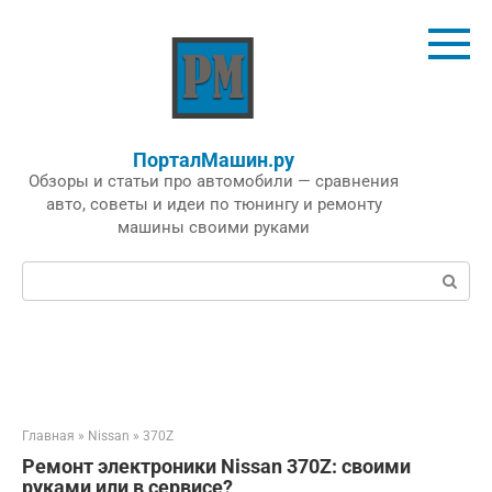
Перейти
к
контенту
ПорталМашин.ру
Обзоры и статьи про автомобили — сравнения
авто, советы и идеи по тюнингу и ремонту
машины своими руками
Поиск:
Главная
»
Nissan
»
370Z
Ремонт электроники Nissan 370Z: своими
руками или в сервисе?