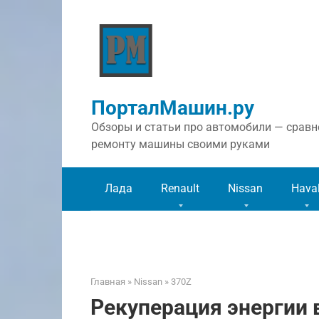
Перейти
к
контенту
ПорталМашин.ру
Обзоры и статьи про автомобили — сравне
ремонту машины своими руками
Лада
Renault
Nissan
Hava
Главная
»
Nissan
»
370Z
Рекуперация энергии в