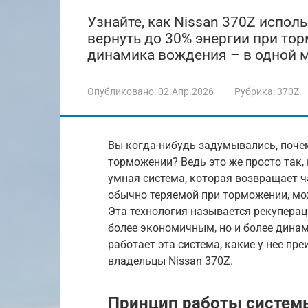
Узнайте, как Nissan 370Z испол
вернуть до 30% энергии при то
динамика вождения – в одной 
Опубликовано:
02.Апр.2026
Рубрика:
370Z
Вы когда-нибудь задумывались, поче
торможении? Ведь это же просто так, 
умная система, которая возвращает ча
обычно теряемой при торможении, мо
Эта технология называется рекупераци
более экономичным, но и более динам
работает эта система, какие у нее пр
владельцы Nissan 370Z.
Принцип работы систем