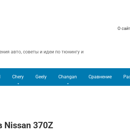
О сай
ния авто, советы и идеи по тюнингу и
l
Chery
Geely
Changan
Сравнение
Ра
 Nissan 370Z