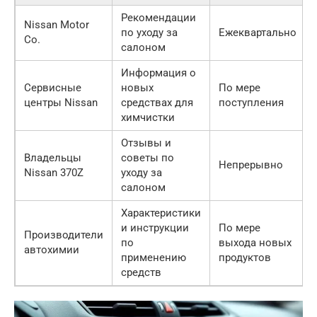
Рекомендации
Nissan Motor
по уходу за
Ежеквартально
Co.
салоном
Информация о
Сервисные
новых
По мере
центры Nissan
средствах для
поступления
химчистки
Отзывы и
Владельцы
советы по
Непрерывно
Nissan 370Z
уходу за
салоном
Характеристики
и инструкции
По мере
Производители
по
выхода новых
автохимии
применению
продуктов
средств