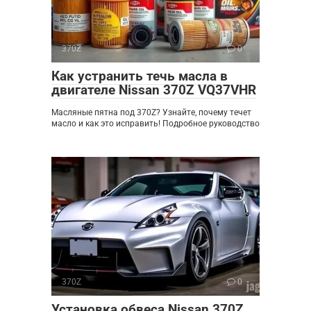
370Z
0
Как устранить течь масла в
двигателе Nissan 370Z VQ37VHR
Масляные пятна под 370Z? Узнайте, почему течет
масло и как это исправить! Подробное руководство
370Z
0
Установка обвеса Nissan 370Z