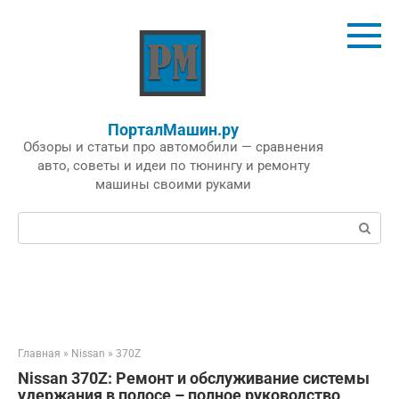
Перейти
к
контенту
ПорталМашин.ру
Обзоры и статьи про автомобили — сравнения
авто, советы и идеи по тюнингу и ремонту
машины своими руками
Поиск:
Главная
»
Nissan
»
370Z
Nissan 370Z: Ремонт и обслуживание системы
удержания в полосе – полное руководство