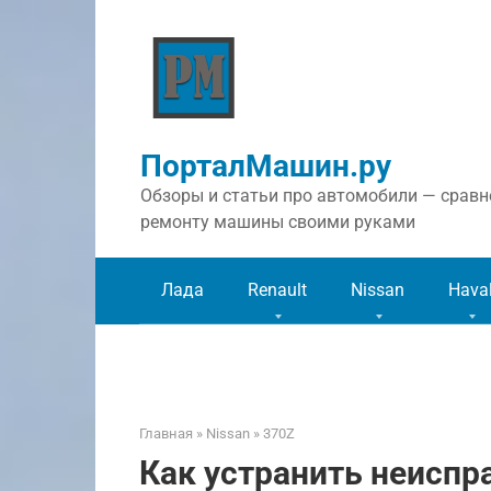
Перейти
к
контенту
ПорталМашин.ру
Обзоры и статьи про автомобили — сравне
ремонту машины своими руками
Лада
Renault
Nissan
Hava
Главная
»
Nissan
»
370Z
Как устранить неиспр