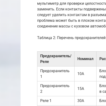
мультиметр для проверки целостности
заменить. Если контакты подвержены 
следует уделить контактам в разъемах
проблема может быть в плохом контак
соединение массы с кузовом автомоб
Таблица 2: Перечень предохранителей
Предохранитель/
Номинал
Ра
Реле
Предохранитель
Бло
10A
1
под
Предохранитель
Бло
15A
2
в с
Реле 1
30A
Бло