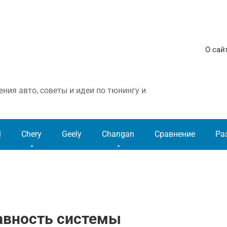
О сай
ния авто, советы и идеи по тюнингу и
l
Chery
Geely
Changan
Сравнение
Ра
авность системы