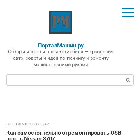
Перейти
к
контенту
ПорталМашин.ру
Обзоры и статьи про автомобили — сравнения
авто, советы и идеи по тюнингу и ремонту
машины своими руками
Поиск:
Главная
»
Nissan
»
370Z
Как самостоятельно отремонтировать USB-
порт в Nissan 370Z