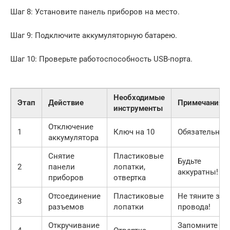
Шаг 8: Установите панель приборов на место.
Шаг 9: Подключите аккумуляторную батарею.
Шаг 10: Проверьте работоспособность USB-порта.
Необходимые
Этап
Действие
Примечания
инструменты
Отключение
1
Ключ на 10
Обязательно!
аккумулятора
Снятие
Пластиковые
Будьте
2
панели
лопатки,
аккуратны!
приборов
отвертка
Отсоединение
Пластиковые
Не тяните за
3
разъемов
лопатки
провода!
Откручивание
Запомните