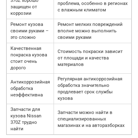
370Z хорошо
проблема, особенно в регионах
защищен от
с влажным климатом
коррозии
Ремонт кузова
Ремонт мелких повреждений
своими руками –
вполне можно выполнить
это сложно
своими руками
Качественная
Стоимость покраски зависит
покраска кузова
от площади и качества
стоит очень
материалов
дорого
Регулярная антикоррозийная
Антикоррозийная
обработка значительно
обработка
продлевает срок службы
неэффективна
кузова
Запчасти для
Запчасти можно найти в
кузова Nissan
специализированных
370Z трудно
магазинах и на авторазборках
найти