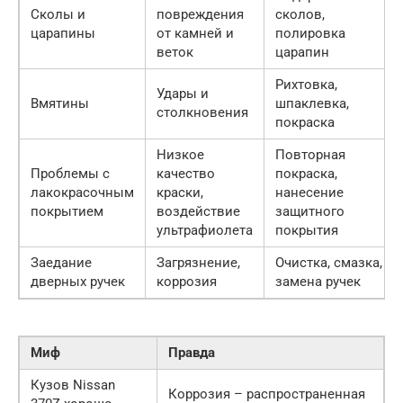
Сколы и
повреждения
сколов,
царапины
от камней и
полировка
веток
царапин
Рихтовка,
Удары и
Вмятины
шпаклевка,
столкновения
покраска
Низкое
Повторная
Проблемы с
качество
покраска,
лакокрасочным
краски,
нанесение
покрытием
воздействие
защитного
ультрафиолета
покрытия
Заедание
Загрязнение,
Очистка, смазка,
дверных ручек
коррозия
замена ручек
Миф
Правда
Кузов Nissan
Коррозия – распространенная