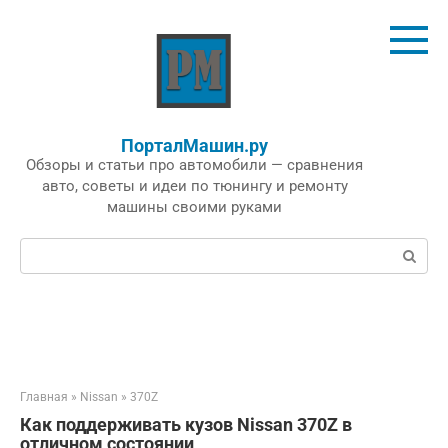
Перейти
к
контенту
ПорталМашин.ру
Обзоры и статьи про автомобили — сравнения
авто, советы и идеи по тюнингу и ремонту
машины своими руками
Поиск:
Главная
»
Nissan
»
370Z
Как поддерживать кузов Nissan 370Z в
отличном состоянии