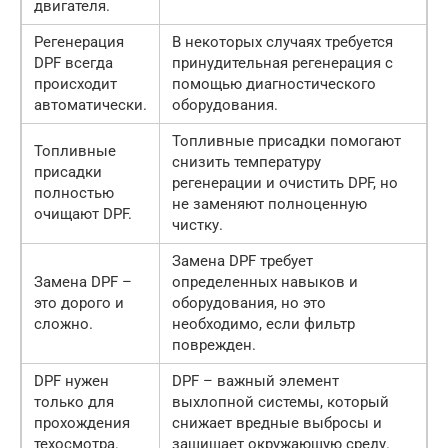
двигателя.
Регенерация
В некоторых случаях требуется
DPF всегда
принудительная регенерация с
происходит
помощью диагностического
автоматически.
оборудования.
Топливные присадки помогают
Топливные
снизить температуру
присадки
регенерации и очистить DPF, но
полностью
не заменяют полноценную
очищают DPF.
чистку.
Замена DPF требует
Замена DPF –
определенных навыков и
это дорого и
оборудования, но это
сложно.
необходимо, если фильтр
поврежден.
DPF нужен
DPF – важный элемент
только для
выхлопной системы, который
прохождения
снижает вредные выбросы и
техосмотра.
защищает окружающую среду.