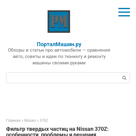
Перейти
к
контенту
ПорталМашин.ру
Обзоры и статьи про автомобили — сравнения
авто, советы и идеи по тюнингу и ремонту
машины своими руками
Поиск:
Главная
»
Nissan
»
370Z
Фильтр твердых частиц на Nissan 370Z:
особенности, проблемы и решения