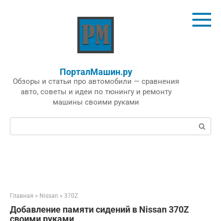
Перейти
к
контенту
ПорталМашин.ру
Обзоры и статьи про автомобили — сравнения
авто, советы и идеи по тюнингу и ремонту
машины своими руками
Поиск:
Главная
»
Nissan
»
370Z
Добавление памяти сидений в Nissan 370Z
своими руками