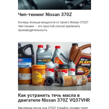
370Z
0
Чип-тюнинг Nissan 370Z
Хочешь больше мощности от своего Nissan 370Z?
Чип-тюнинг – это простой способ увеличить
производительность
370Z
0
Как устранить течь масла в
двигателе Nissan 370Z VQ37VHR
Масляные пятна под 370Z? Узнайте, почему течет