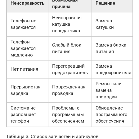
Возможная
Неисправность
Решение
причина
Неисправная
Телефон не
Замена
катушка
заряжается
катушки
передатчика
Телефон
Слабый блок
Замена блока
заряжается
питания
питания
медленно
Перегоревший
Замена
Нет питания
предохранитель
предохранителя
Ремонт или
Прерывистая
Поврежденная
замена
зарядка
проводка
проводки
Система не
Проблемы с
Обновление
распознает
программным
программного
телефон
обеспечением
обеспечения
Таблица 3: Список запчастей и артикулов