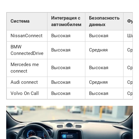
Интеграция с
Безопасность
Система
Функ
автомобилем
данных
NissanConnect
Высокая
Высокая
Широ
BMW
Высокая
Средняя
Сред
ConnectedDrive
Mercedes me
Высокая
Высокая
Сред
connect
Audi connect
Высокая
Средняя
Сред
Volvo On Call
Высокая
Высокая
Сред