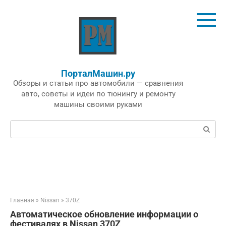
Перейти
к
контенту
ПорталМашин.ру
Обзоры и статьи про автомобили — сравнения
авто, советы и идеи по тюнингу и ремонту
машины своими руками
Поиск:
Главная
»
Nissan
»
370Z
Автоматическое обновление информации о
фестивалях в Nissan 370Z