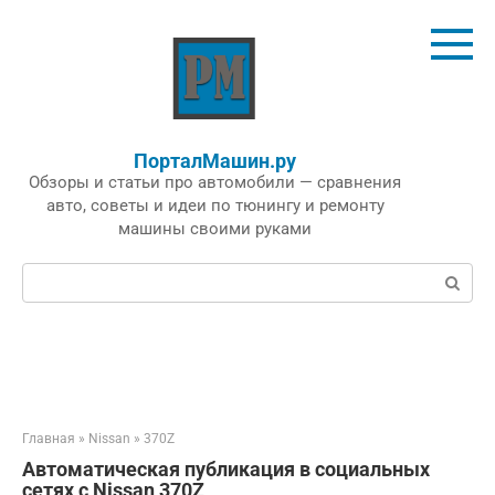
Перейти
к
контенту
ПорталМашин.ру
Обзоры и статьи про автомобили — сравнения
авто, советы и идеи по тюнингу и ремонту
машины своими руками
Поиск:
Главная
»
Nissan
»
370Z
Автоматическая публикация в социальных
сетях с Nissan 370Z