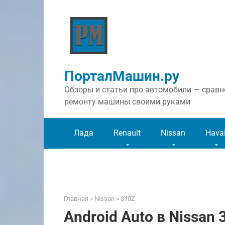
Перейти
к
контенту
ПорталМашин.ру
Обзоры и статьи про автомобили — сравне
ремонту машины своими руками
Лада
Renault
Nissan
Hava
Главная
»
Nissan
»
370Z
Android Auto в Nissan