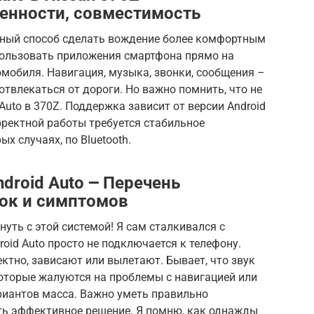
енности, совместимость
личный способ сделать вождение более комфортным
пользовать приложения смартфона прямо на
мобиля. Навигация, музыка, звонки, сообщения –
 отвлекаться от дороги. Но важно помнить, что не
uto в 370Z. Поддержка зависит от версии Android
орректной работы требуется стабильное
х случаях, по Bluetooth.
droid Auto ౼ Перечень
ок и симптомов
уть с этой системой! Я сам сталкивался с
oid Auto просто не подключается к телефону.
тно, зависают или вылетают. Бывает, что звук
которые жалуются на проблемы с навигацией или
риантов масса. Важно уметь правильно
ть эффективное решение. Я помню, как однажды