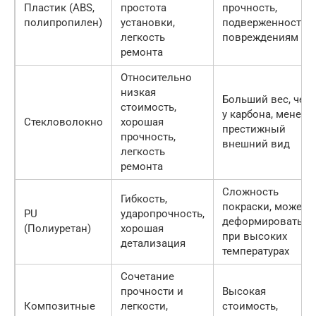
Пластик (ABS,
простота
прочность,
полипропилен)
установки,
подверженность
легкость
повреждениям
ремонта
Относительно
низкая
Больший вес, чем
стоимость,
у карбона, менее
Стекловолокно
хорошая
престижный
прочность,
внешний вид
легкость
ремонта
Сложность
Гибкость,
покраски, может
PU
ударопрочность,
деформироваться
(Полиуретан)
хорошая
при высоких
детализация
температурах
Сочетание
прочности и
Высокая
Композитные
легкости,
стоимость,