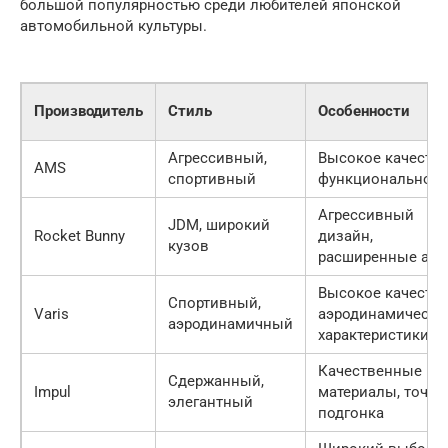
большой популярностью среди любителей японской
автомобильной культуры.
Производитель
Стиль
Особенности
Агрессивный,
Высокое качество
AMS
спортивный
функциональност
Агрессивный
JDM, широкий
Rocket Bunny
дизайн,
кузов
расширенные арк
Высокое качество
Спортивный,
Varis
аэродинамически
аэродинамичный
характеристики
Качественные
Сдержанный,
Impul
материалы, точна
элегантный
подгонка