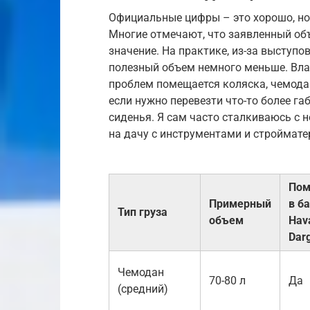
Официальные цифры – это хорошо, но
Многие отмечают, что заявленный объ
значение. На практике, из-за выступ
полезный объем немного меньше. Вла
проблем помещается коляска, чемодан
если нужно перевезти что-то более га
сиденья. Я сам часто сталкиваюсь с 
на дачу с инструментами и строймат
Пом
Примерный
в б
Тип груза
объем
Hav
Dar
Чемодан
70-80 л
Да
(средний)