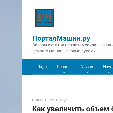
Перейти
к
контенту
ПорталМашин.ру
Обзоры и статьи про автомобили — сравне
ремонту машины своими руками
Лада
Renault
Nissan
Hava
Главная
»
Haval
»
Dargo
Как увеличить объем 