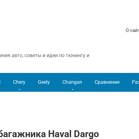
О сай
ния авто, советы и идеи по тюнингу и
l
Chery
Geely
Changan
Сравнение
Ра
багажника Haval Dargo