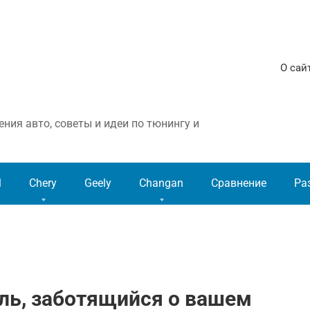
О сай
ния авто, советы и идеи по тюнингу и
l
Chery
Geely
Changan
Сравнение
Ра
иль, заботящийся о вашем