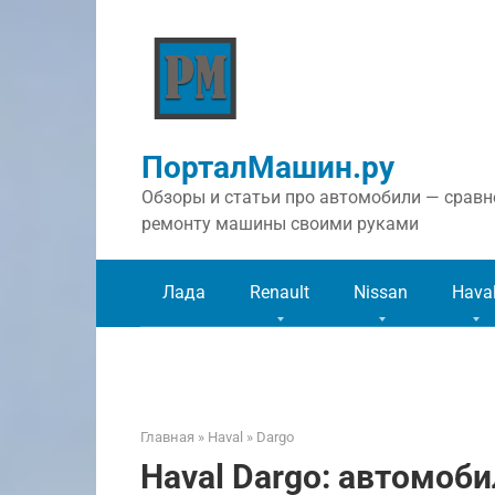
Перейти
к
контенту
ПорталМашин.ру
Обзоры и статьи про автомобили — сравне
ремонту машины своими руками
Лада
Renault
Nissan
Hava
Главная
»
Haval
»
Dargo
Haval Dargo: автомоб