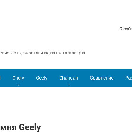
О сай
ния авто, советы и идеи по тюнингу и
l
Chery
Geely
Changan
Сравнение
Ра
мня Geely