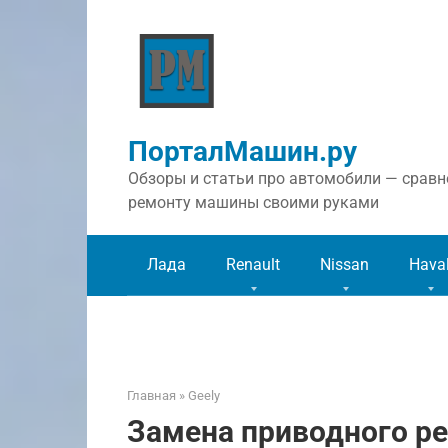
Перейти
к
контенту
ПорталМашин.ру
Обзоры и статьи про автомобили — сравне
ремонту машины своими руками
Лада
Renault
Nissan
Hava
Главная
»
Geely
Замена приводного ре