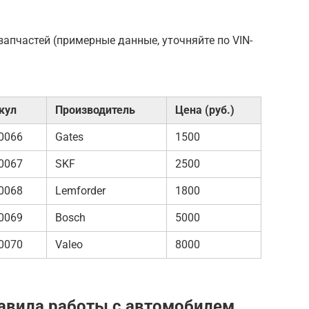
запчастей (примерные данные, уточняйте по VIN-
кул
Производитель
Цена (руб.)
0066
Gates
1500
0067
SKF
2500
0068
Lemforder
1800
0069
Bosch
5000
0070
Valeo
8000
авила работы с автомобилем,