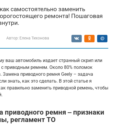
 как самостоятельно заменить
дорогостоящего ремонта! Пошаговая
внутри.
Автор:
Елена Тихонова
му ваш автомобиль издает странный скрип или
х с приводным ремнем. Около 80% поломок
. Замена приводного ремня Geely – задача
и знать, как это сделать. В этой статье я
как правильно заменить приводной ремень, чтобы
й.
а приводного ремня ‒ признаки
ны, регламент ТО