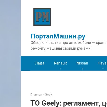
Перейти
к
контенту
ПорталМашин.ру
Обзоры и статьи про автомобили — сравне
ремонту машины своими руками
Лада
Renault
Nissan
Hava
Главная
»
Geely
ТО Geely: регламент, 