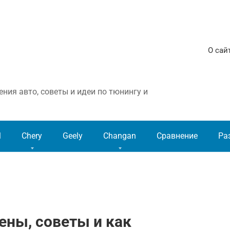
О сай
ния авто, советы и идеи по тюнингу и
l
Chery
Geely
Changan
Сравнение
Ра
цены, советы и как