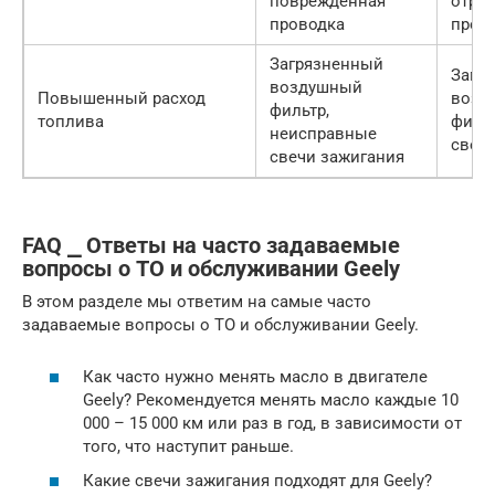
поврежденная
отре
проводка
пров
Загрязненный
Заме
воздушный
Повышенный расход
возд
фильтр,
топлива
фильт
неисправные
свеч
свечи зажигания
FAQ ⎯ Ответы на часто задаваемые
вопросы о ТО и обслуживании Geely
В этом разделе мы ответим на самые часто
задаваемые вопросы о ТО и обслуживании Geely.
Как часто нужно менять масло в двигателе
Geely? Рекомендуется менять масло каждые 10
000 – 15 000 км или раз в год, в зависимости от
того, что наступит раньше.
Какие свечи зажигания подходят для Geely?