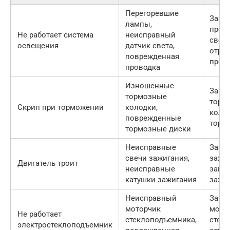
Перегоревшие
Заме
лампы,
прове
Не работает система
неисправный
света
освещения
датчик света,
отре
поврежденная
пров
проводка
Изношенные
Заме
тормозные
торм
Скрип при торможении
колодки,
колод
поврежденные
торм
тормозные диски
Неисправные
Заме
свечи зажигания,
зажиг
Двигатель троит
неисправные
заме
катушки зажигания
зажи
Неисправный
Заме
моторчик
мото
Не работает
стеклоподъемника,
стек
электростеклоподъемник