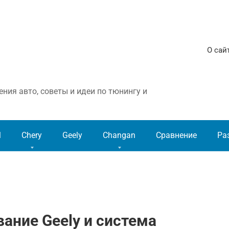
О сай
ния авто, советы и идеи по тюнингу и
l
Chery
Geely
Changan
Сравнение
Ра
ание Geely и система