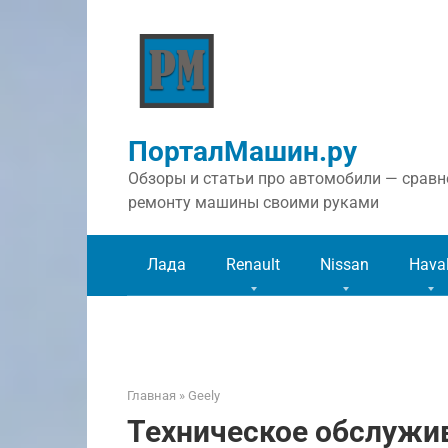
Перейти
к
контенту
ПорталМашин.ру
Обзоры и статьи про автомобили — сравне
ремонту машины своими руками
Лада
Renault
Nissan
Hava
Главная
»
Geely
Техническое обслужив