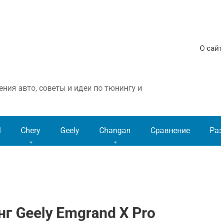
О сай
ния авто, советы и идеи по тюнингу и
l
Chery
Geely
Changan
Сравнение
Ра
 Geely Emgrand X Pro