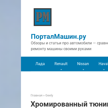
Перейти
к
контенту
ПорталМашин.ру
Обзоры и статьи про автомобили — сравне
ремонту машины своими руками
Лада
Renault
Nissan
Hava
Главная
»
Geely
Хромированный тюнинг