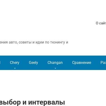
О сай
ния авто, советы и идеи по тюнингу и
l
Chery
Geely
Changan
Сравнение
Ра
 выбор и интервалы