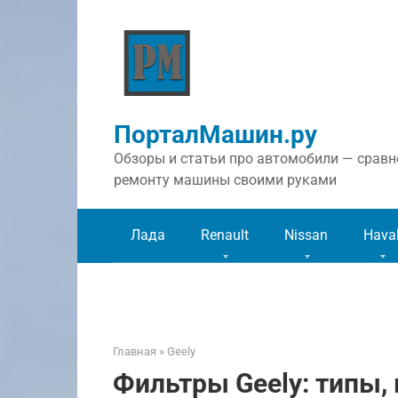
Перейти
к
контенту
ПорталМашин.ру
Обзоры и статьи про автомобили — сравне
ремонту машины своими руками
Лада
Renault
Nissan
Hava
Главная
»
Geely
Фильтры Geely: типы,