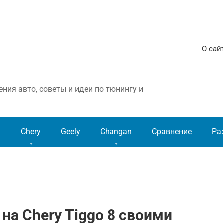
О сай
ния авто, советы и идеи по тюнингу и
l
Chery
Geely
Changan
Сравнение
Ра
на Chery Tiggo 8 своими