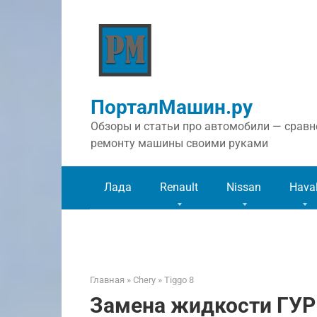
Перейти
к
контенту
ПорталМашин.ру
Обзоры и статьи про автомобили — сравне
ремонту машины своими руками
Лада
Renault
Nissan
Hava
Главная
»
Chery
»
Tiggo 8
Замена жидкости ГУР 