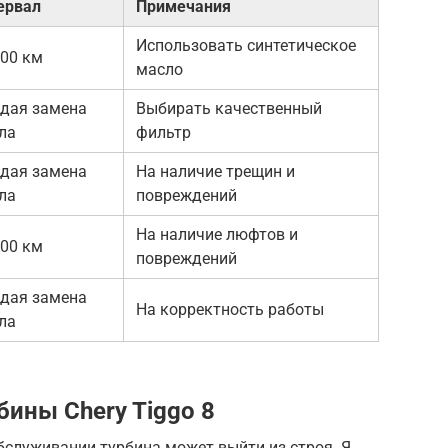
ервал
Примечания
Использовать синтетическое
000 км
масло
дая замена
Выбирать качественный
ла
фильтр
дая замена
На наличие трещин и
ла
повреждений
На наличие люфтов и
000 км
повреждений
дая замена
На корректность работы
ла
ины Chery Tiggo 8
бслуживании турбина может выйти из строя. Я