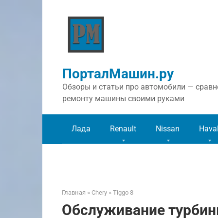
Перейти
к
контенту
ПорталМашин.ру
Обзоры и статьи про автомобили — сравне
ремонту машины своими руками
Лада
Renault
Nissan
Hava
Главная
»
Chery
»
Tiggo 8
Обслуживание турбины