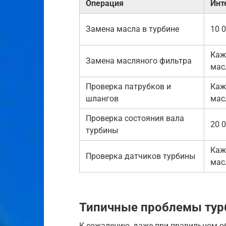
Операция
Инт
Замена масла в турбине
10 
Каж
Замена масляного фильтра
мас
Проверка патрубков и
Каж
шлангов
мас
Проверка состояния вала
20 
турбины
Каж
Проверка датчиков турбины
мас
Типичные проблемы турб
К сожалению, даже при правильном о