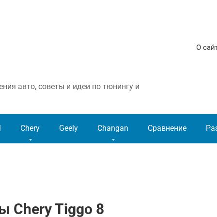
О сай
ния авто, советы и идеи по тюнингу и
l
Chery
Geely
Changan
Сравнение
Ра
 Chery Tiggo 8