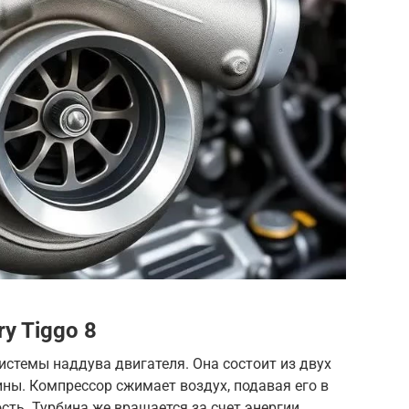
y Tiggo 8
 системы наддува двигателя. Она состоит из двух
ины. Компрессор сжимает воздух, подавая его в
сть. Турбина же вращается за счет энергии