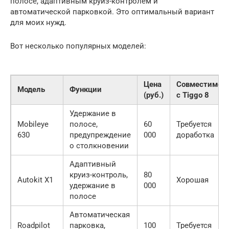
полосе, адаптивным круиз-контролем и
автоматической парковкой. Это оптимальный вариант
для моих нужд.
Вот несколько популярных моделей:
Цена
Совместимос
Модель
Функции
(руб.)
с Tiggo 8
Удержание в
Mobileye
полосе,
60
Требуется
630
предупреждение
000
доработка
о столкновении
Адаптивный
круиз-контроль,
80
Autokit X1
Хорошая
удержание в
000
полосе
Автоматическая
Roadpilot
парковка,
100
Требуется