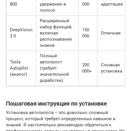
800
удержание в
000
адаптация
полосе
Расширенный
набор функций,
DeepVision
150
включая
Отличная
3.0
000
распознавание
знаков
Полный
Tesla
автопилот
200
Сложная
Autopilot
(требует
000+
установка
(аналог)
значительной
доработки)
Пошаговая инструкция по установке
Установка автопилота – это довольно сложный
процесс, который требует определенных навыков и
знаний. Я настоятельно рекомендую обратиться к
профессионалам, если вы не уверены в своих силах. Но