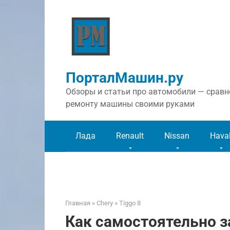
Перейти
к
контенту
ПорталМашин.ру
Обзоры и статьи про автомобили — сравне
ремонту машины своими руками
Лада
Renault
Nissan
Hava
Главная
»
Chery
»
Tiggo 8
Как самостоятельно з