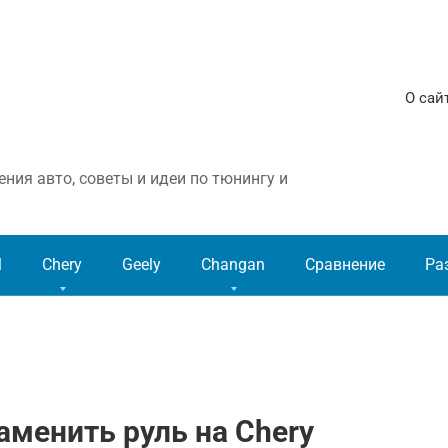
О сай
ния авто, советы и идеи по тюнингу и
l
Chery
Geely
Changan
Сравнение
Ра
аменить руль на Chery