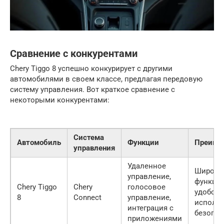
Сравнение с конкурентами
Chery Tiggo 8 успешно конкурирует с другими
автомобилями в своем классе, предлагая передовую
систему управления. Вот краткое сравнение с
некоторыми конкурентами:
Система
Автомобиль
Функции
Преиму
управления
Удаленное
Широки
управление,
функцио
Chery Tiggo
Chery
голосовое
удобств
8
Connect
управление,
использ
интеграция с
безопас
приложениями