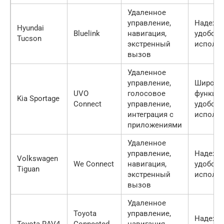
Удаленное
управление,
Надежно
Hyundai
Bluelink
навигация,
удобств
Tucson
экстренный
исполь
вызов
Удаленное
управление,
Широки
UVO
голосовое
функцио
Kia Sportage
Connect
управление,
удобств
интеграция с
исполь
приложениями
Удаленное
управление,
Надежно
Volkswagen
We Connect
навигация,
удобств
Tiguan
экстренный
исполь
вызов
Удаленное
Toyota
управление,
Надежно