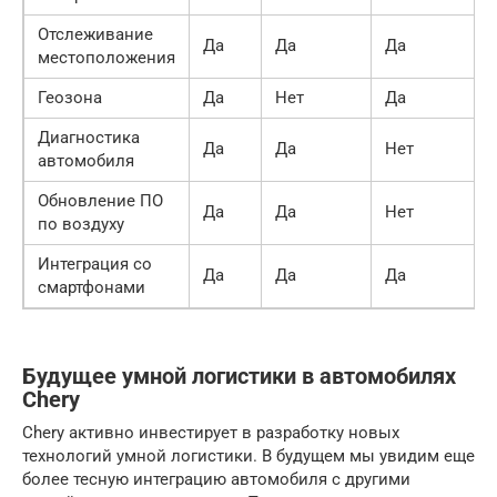
Отслеживание
Да
Да
Да
местоположения
Геозона
Да
Нет
Да
Диагностика
Да
Да
Нет
автомобиля
Обновление ПО
Да
Да
Нет
по воздуху
Интеграция со
Да
Да
Да
смартфонами
Будущее умной логистики в автомобилях
Chery
Chery активно инвестирует в разработку новых
технологий умной логистики. В будущем мы увидим еще
более тесную интеграцию автомобиля с другими