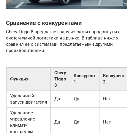
Сравнение с конкурентами
Chery Tiggo 8 предлагает одну из самых продвинутых
систем умной логистики на рынке. В таблице ниже я
сравнил ее с системами, предлагаемыми другими
производителями:
Chery
Конкурент
Конкурент
Функция
Tiggo
1
2
8
Удаленный
Да
Да
Нет
запуск двигателя
Удаленное
управление
Да
Да
Нет
климат-
контролем