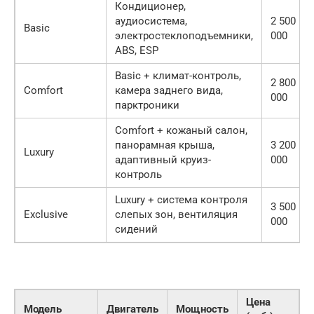
Кондиционер,
аудиосистема,
2 500
Basic
электростеклоподъемники,
000
ABS, ESP
Basic + климат-контроль,
2 800
Comfort
камера заднего вида,
000
парктроники
Comfort + кожаный салон,
панорамная крыша,
3 200
Luxury
адаптивный круиз-
000
контроль
Luxury + система контроля
3 500
Exclusive
слепых зон, вентиляция
000
сидений
Цена
Модель
Двигатель
Мощность