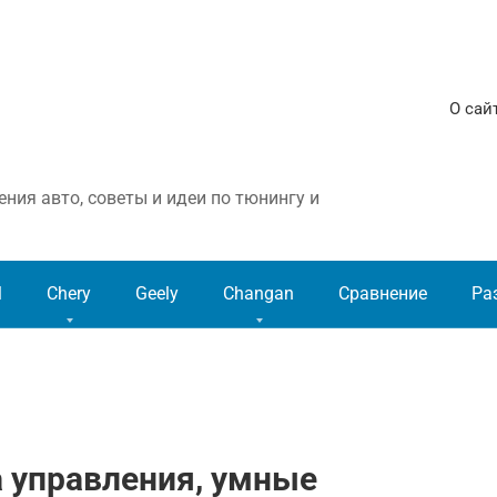
О сай
ния авто, советы и идеи по тюнингу и
l
Chery
Geely
Changan
Сравнение
Ра
а управления, умные