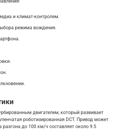
равления:
медиа и климат-контролем.
выбора режима вождения.
артфона.
овки.
он.
олкновении.
тики
турбированным двигателем, который развивает
тупенчатая роботизированная DCT. Привод может
разгона до 100 км/ч составляет около 9.5