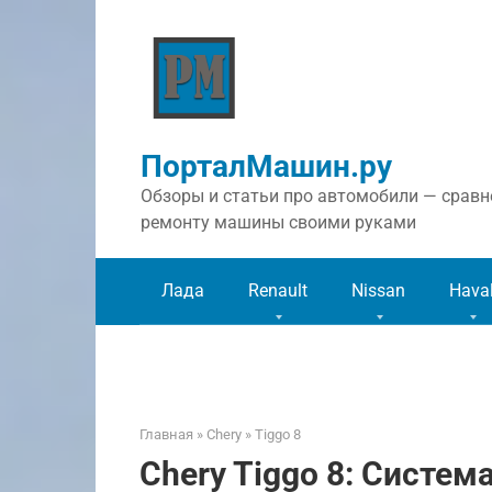
Перейти
к
контенту
ПорталМашин.ру
Обзоры и статьи про автомобили — сравне
ремонту машины своими руками
Лада
Renault
Nissan
Hava
Главная
»
Chery
»
Tiggo 8
Chery Tiggo 8: Систем