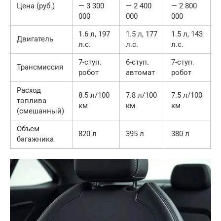
Цена (руб.)
— 3 300
— 2 400
— 2 800
000
000
000
1.6 л, 197
1.5 л, 177
1.5 л, 143
Двигатель
л.с.
л.с.
л.с.
7-ступ.
6-ступ.
7-ступ.
Трансмиссия
робот
автомат
робот
Расход
8.5 л/100
7.8 л/100
7.5 л/100
топлива
км
км
км
(смешанный)
Объем
820 л
395 л
380 л
багажника