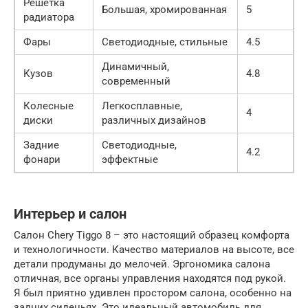
Решетка
Большая, хромированная
5
радиатора
Фары
Светодиодные, стильные
4.5
Динамичный,
Кузов
4.8
современный
Колесные
Легкосплавные,
4
диски
различных дизайнов
Задние
Светодиодные,
4.2
фонари
эффектные
Интерьер и салон
Салон Chery Tiggo 8 – это настоящий образец комфорта
и технологичности. Качество материалов на высоте, все
детали продуманы до мелочей. Эргономика салона
отличная, все органы управления находятся под рукой.
Я был приятно удивлен простором салона, особенно на
задних сиденьях. Это идеальный автомобиль для