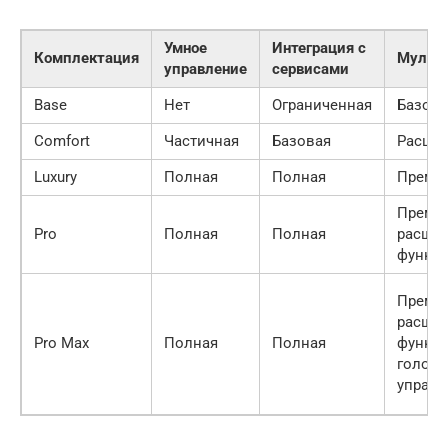
Умное
Интеграция с
Комплектация
Мульт
управление
сервисами
Base
Нет
Ограниченная
Базова
Comfort
Частичная
Базовая
Расши
Luxury
Полная
Полная
Преми
Преми
Pro
Полная
Полная
расши
функц
Преми
расши
Pro Max
Полная
Полная
функц
голос
управ