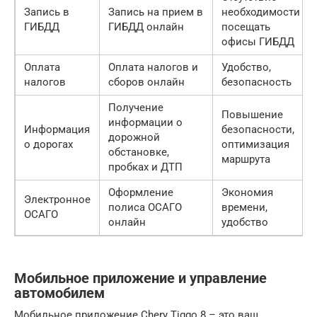
Запись в
Запись на прием в
необходимости
ГИБДД
ГИБДД онлайн
посещать
офисы ГИБДД
Оплата
Оплата налогов и
Удобство,
налогов
сборов онлайн
безопасность
Получение
Повышение
информации о
Информация
безопасности,
дорожной
о дорогах
оптимизация
обстановке,
маршрута
пробках и ДТП
Оформление
Экономия
Электронное
полиса ОСАГО
времени,
ОСАГО
онлайн
удобство
Мобильное приложение и управление
автомобилем
Мобильное приложение Chery Tiggo 8 – это ваш