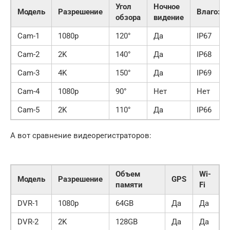
Угол
Ночное
Модель
Разрешение
Влагоза
обзора
видение
Cam-1
1080p
120°
Да
IP67
Cam-2
2K
140°
Да
IP68
Cam-3
4K
150°
Да
IP69
Cam-4
1080p
90°
Нет
Нет
Cam-5
2K
110°
Да
IP66
А вот сравнение видеорегистраторов:
Объем
Wi-
Модель
Разрешение
GPS
памяти
Fi
DVR-1
1080p
64GB
Да
Да
DVR-2
2K
128GB
Да
Да