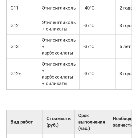
G11
Этиленгликоль
-40°C
2 года
Этиленгликоль
G12
-37°C
3 года
+ силикаты
Этиленгликоль
G13
+
-37°C
5 лет
карбоксилаты
Этиленгликоль
+
G12+
-37°C
3 года
карбоксилаты
+ силикаты
Срок
Стоимость
Необходим
Вид работ
выполнения
(руб.)
запчасти
(час.)