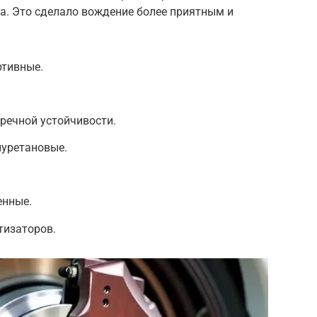
а. Это сделало вождение более приятным и
ртивные.
речной устойчивости.
иуретановые.
енные.
тизаторов.