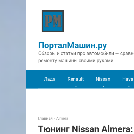
Перейти
к
контенту
ПорталМашин.ру
Обзоры и статьи про автомобили — сравне
ремонту машины своими руками
Лада
Renault
Nissan
Hava
Главная
»
Almera
Тюнинг Nissan Almera: