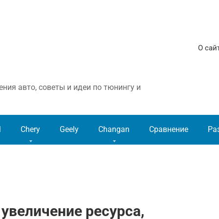
О сай
ния авто, советы и идеи по тюнингу и
l
Chery
Geely
Changan
Сравнение
Ра
 увеличение ресурса,