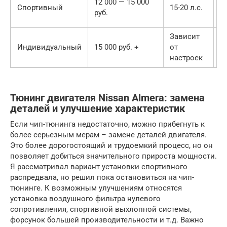
12 000 — 15 000
Спортивный
15-20 л.с.
на
руб.
к
Зависит
З
Индивидуальный
15 000 руб. +
от
н
настроек
Тюнинг двигателя Nissan Almera: замена
деталей и улучшение характеристик
Если чип-тюнинга недостаточно, можно прибегнуть к
более серьезным мерам – замене деталей двигателя.
Это более дорогостоящий и трудоемкий процесс, но он
позволяет добиться значительного прироста мощности.
Я рассматривал вариант установки спортивного
распредвала, но решил пока остановиться на чип-
тюнинге. К возможным улучшениям относятся
установка воздушного фильтра нулевого
сопротивления, спортивной выхлопной системы,
форсунок большей производительности и т.д. Важно