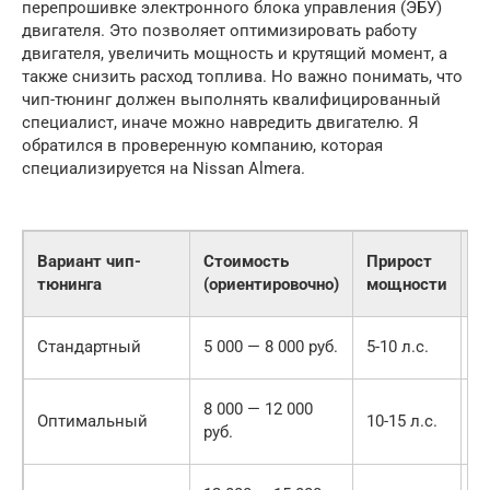
перепрошивке электронного блока управления (ЭБУ)
двигателя. Это позволяет оптимизировать работу
двигателя, увеличить мощность и крутящий момент, а
также снизить расход топлива. Но важно понимать, что
чип-тюнинг должен выполнять квалифицированный
специалист, иначе можно навредить двигателю. Я
обратился в проверенную компанию, которая
специализируется на Nissan Almera.
И
Вариант чип-
Стоимость
Прирост
р
тюнинга
(ориентировочно)
мощности
т
Б
Стандартный
5 000 — 8 000 руб.
5-10 л.с.
и
С
8 000 — 12 000
Оптимальный
10-15 л.с.
на
руб.
л
У