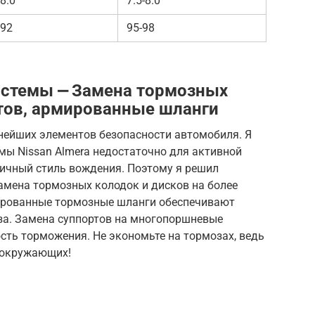
8.0
7.5-8.0
92
95-98
истемы ⎼ Замена тормозных
ртов, армированные шланги
жнейших элементов безопасности автомобиля. Я
мы Nissan Almera недостаточно для активной
мичный стиль вождения. Поэтому я решил
амена тормозных колодок и дисков на более
мированные тормозные шланги обеспечивают
оза. Замена суппортов на многопоршневые
сть торможения. Не экономьте на тормозах, ведь
ь окружающих!