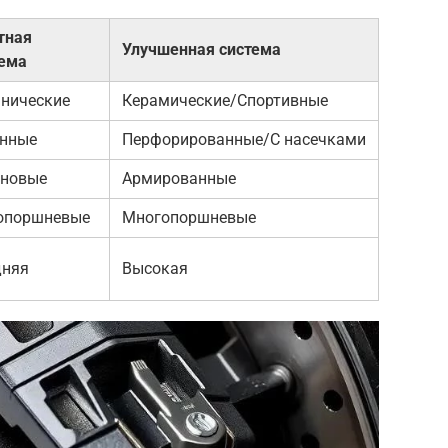
тная
Улучшенная система
тема
нические
Керамические/Спортивные
унные
Перфорированные/С насечками
иновые
Армированные
опоршневые
Многопоршневые
дняя
Высокая