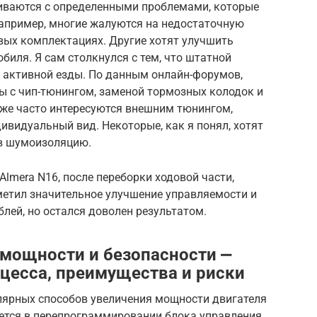
киваются с определенными проблемами, которые
апример, многие жалуются на недостаточную
вых комплектациях. Другие хотят улучшить
биля. Я сам столкнулся с тем, что штатной
 активной езды. По данным онлайн-форумов,
ы с чип-тюнингом, заменой тормозных колодок и
же часто интересуются внешним тюнингом,
видуальный вид. Некоторые, как я понял, хотят
ив шумоизоляцию.
Almera N16, после переборки ходовой части,
метил значительное улучшение управляемости и
блей, но остался доволен результатом.
 мощности и безопасности ⎼
цесса, преимущества и риски
улярных способов увеличения мощности двигателя
ается в перепрограммировании блока управления