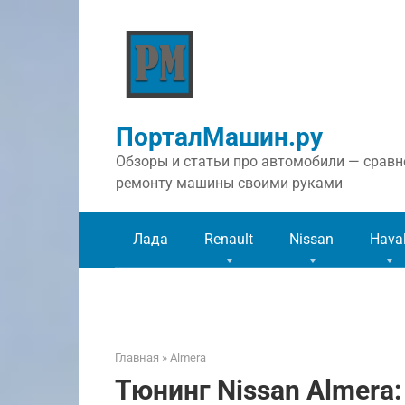
Перейти
к
контенту
ПорталМашин.ру
Обзоры и статьи про автомобили — сравне
ремонту машины своими руками
Лада
Renault
Nissan
Hava
Главная
»
Almera
Тюнинг Nissan Almera