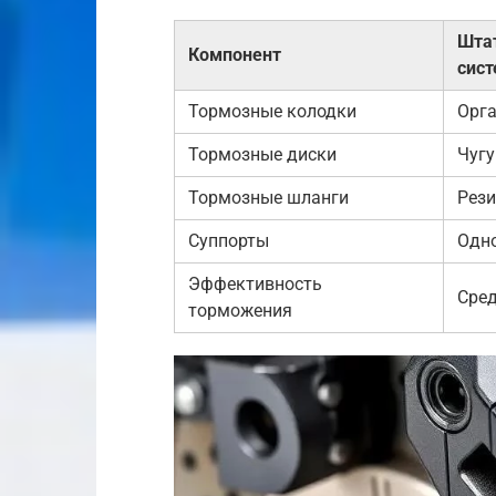
Шта
Компонент
сис
Тормозные колодки
Орга
Тормозные диски
Чуг
Тормозные шланги
Рез
Суппорты
Одн
Эффективность
Сре
торможения