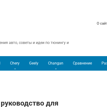
О сай
ния авто, советы и идеи по тюнингу и
l
Chery
Geely
Changan
Сравнение
Ра
: руководство для