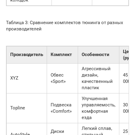
Таблица 3: Сравнение комплектов тюнинга от разных
производителей
Цена
Производитель
Комплект
Особенности
(руб.)
Агрессивный
Обвес
дизайн,
45
XYZ
«Sport»
качественный
000
пластик
Улучшенная
Подвеска
управляемость,
30
Topline
«Comfort»
комфортная
000
езда
Легкий сплав,
Диски
25
AutoStyle
стильный