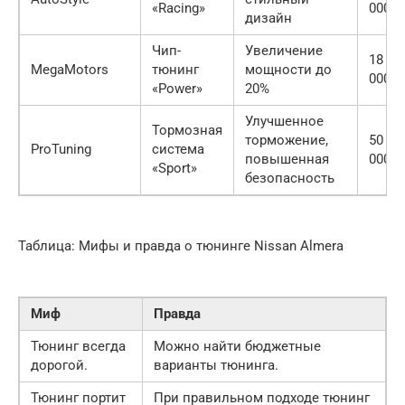
«Racing»
000
дизайн
Чип-
Увеличение
18
MegaMotors
тюнинг
мощности до
000
«Power»
20%
Улучшенное
Тормозная
торможение,
50
ProTuning
система
повышенная
000
«Sport»
безопасность
Таблица: Мифы и правда о тюнинге Nissan Almera
Миф
Правда
Тюнинг всегда
Можно найти бюджетные
дорогой.
варианты тюнинга.
Тюнинг портит
При правильном подходе тюнинг