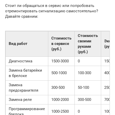
Стоит ли обращаться в сервис или попробовать
отремонтировать сигнализацию самостоятельно?
Давайте сравним:
Стоимость
Стоимость
своими
Экон
Вид работ
в сервисе
руками
(руб.)
(руб.)
(руб.)
Диагностика
1500-3000
0
1500-
Замена батарейки
500-1000
100-300
400-7
в брелоке
Замена
300-500
50-100
250-4
предохранителя
Замена реле
1000-2000
300-500
700-1
Программирование
1000-2500
0
1000-
брелока