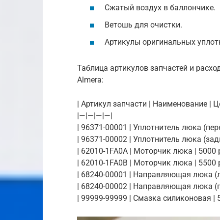
Сжатый воздух в баллончике.
Ветошь для очистки.
Артикулы оригинальных уплотн
Таблица артикулов запчастей и расхо
Almera:
| Артикул запчасти | Наименование | Це
|—|—|—|—|
| 96371-00001 | Уплотнитель люка (перед
| 96371-00002 | Уплотнитель люка (задни
| 62010-1FA0A | Моторчик люка | 5000 ру
| 62010-1FA0B | Моторчик люка | 5500 ру
| 68240-00001 | Направляющая люка (лев
| 68240-00002 | Направляющая люка (пра
| 99999-99999 | Смазка силиконовая | 50