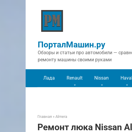
Перейти
к
контенту
ПорталМашин.ру
Обзоры и статьи про автомобили — сравне
ремонту машины своими руками
Лада
Renault
Nissan
Hava
Главная
»
Almera
Ремонт люка Nissan A