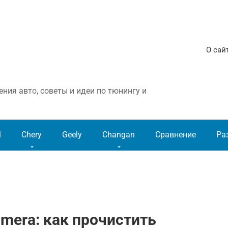
О сай
ния авто, советы и идеи по тюнингу и
l
Chery
Geely
Changan
Сравнение
Ра
lmera: как прочистить