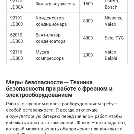
92110-
Patron,
Фильтр-осушитель
1500
JD00A
Bosch
92101-
Конденсатор
Nissens,
8000
JD000
кондиционера
Valeo
62010-
Вентилятор
4000
Seic, TYC
JD000
конденсатора
92116-
Муфта
Valeo,
2000
JD000
компрессора
Delphi
Меры безопасности ─ Техника
безопасности при работе с фреоном и
электрооборудованием
Работа с фреоном и электрооборудованием требует
особой осторожности. Я всегда отключаю
аккумуляторную батарею перед началом работ, чтобы
избежать короткого замыкания. Фреон – это хладагент,
который может вызвать обморожение при контакте с