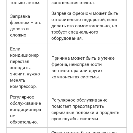
только летом.
запотевания стекол.
Заправка фреоном может быть
Заправка
относительно недорогой, если
фреоном – это
делать это самостоятельно, но
дорого и
требует специального
сложно.
оборудования.
Если
кондиционер
Причина может быть в утечке
перестал
фреона, неисправности
холодить,
вентилятора или других
значит, нужно
компонентах системы.
менять
компрессор.
Регулярное
Регулярное обслуживание
обслуживание
помогает предотвратить
кондиционера
серьезные поломки и продлить
не
срок службы системы.
обязательно.
Фреон может быть вреден для