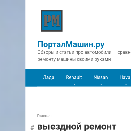
Перейти
к
контенту
ПорталМашин.ру
Обзоры и статьи про автомобили — сравне
ремонту машины своими руками
Лада
Renault
Nissan
Hava
Главная
выездной ремонт