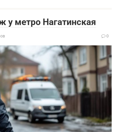
 у метро Нагатинская
нов
0