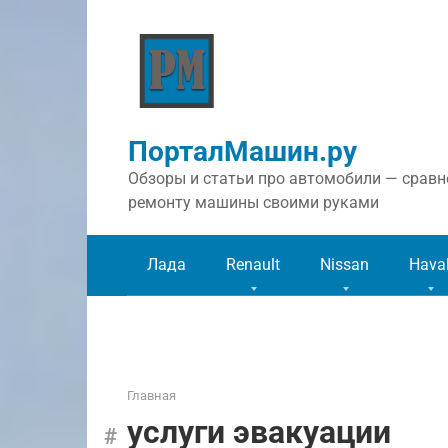
Перейти
к
контенту
ПорталМашин.ру
Обзоры и статьи про автомобили — сравне
ремонту машины своими руками
Лада
Renault
Nissan
Hava
Главная
услуги эвакуации