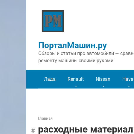
Перейти
к
контенту
ПорталМашин.ру
Обзоры и статьи про автомобили — сравне
ремонту машины своими руками
Лада
Renault
Nissan
Hava
Главная
расходные материа