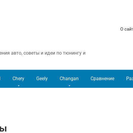
О сай
ния авто, советы и идеи по тюнингу и
l
Chery
Geely
Changan
Сравнение
Ра
лы