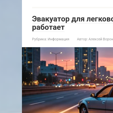
Эвакуатор для легков
работает
Рубрика:
Информация
Автор:
Алексей Воро