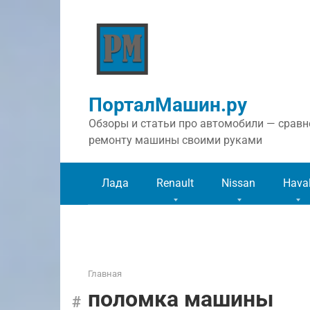
Перейти
к
контенту
ПорталМашин.ру
Обзоры и статьи про автомобили — сравне
ремонту машины своими руками
Лада
Renault
Nissan
Hava
Главная
поломка машины